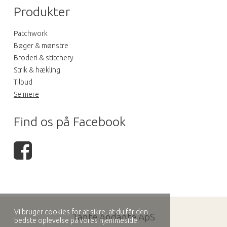
Produkter
Patchwork
Bøger & mønstre
Broderi & stitchery
Strik & hækling
Tilbud
Se mere
Find os på Facebook
Vi bruger cookies for at sikre, at du får den
Tante Andante ApS
bedste oplevelse på vores hjemmeside.