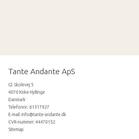
Tante Andante ApS
Gl. Skolevej 5
4070 Kirke Hyllinge
Danmark
Telefonnr.
:
61317927
E-mail
:
info@tante-andante.dk
CVR-nummer
:
44470152
Sitemap