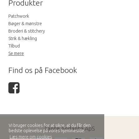
Produkter
Patchwork
Bøger & mønstre
Broderi & stitchery
Strik & hækling
Tilbud
Se mere
Find os på Facebook
Vi bruger cookies for at sikre, at du får den
Tante Andante ApS
bedste oplevelse på vores hjemmeside.
Læs mere om cookies