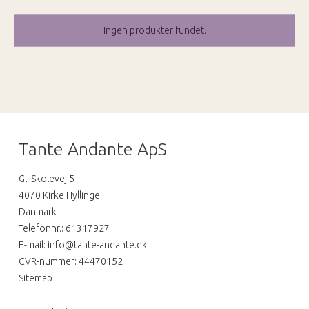
Ingen produkter fundet.
Tante Andante ApS
Gl. Skolevej 5
4070 Kirke Hyllinge
Danmark
Telefonnr.
:
61317927
E-mail
:
info@tante-andante.dk
CVR-nummer
:
44470152
Sitemap