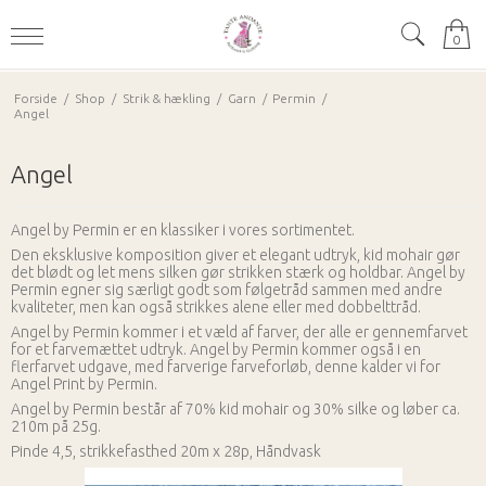
0
Forside
/
Shop
/
Strik & hækling
/
Garn
/
Permin
/
Angel
Angel
Angel by Permin er en klassiker i vores sortimentet.
Den eksklusive komposition giver et elegant udtryk, kid mohair gør
det blødt og let mens silken gør strikken stærk og holdbar. Angel by
Permin egner sig særligt godt som følgetråd sammen med andre
kvaliteter, men kan også strikkes alene eller med dobbelttråd.
Angel by Permin kommer i et væld af farver, der alle er gennemfarvet
for et farvemættet udtryk. Angel by Permin kommer også i en
flerfarvet udgave, med farverige farveforløb, denne kalder vi for
Angel Print by Permin.
Angel by Permin består af 70% kid mohair og 30% silke og løber ca.
210m på 25g.
Pinde 4,5, strikkefasthed 20m x 28p, Håndvask