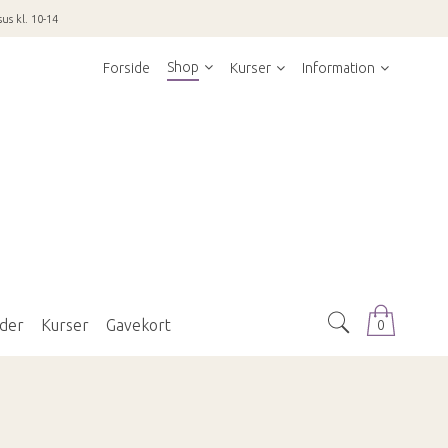
us kl. 10-14
Shop
Forside
Kurser
Information
der
Kurser
Gavekort
0