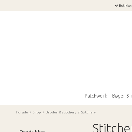
Butikkens
Patchwork
Bøger & 
Forside
/
Shop
/
Broderi & stitchery
/
Stitchery
Stitche