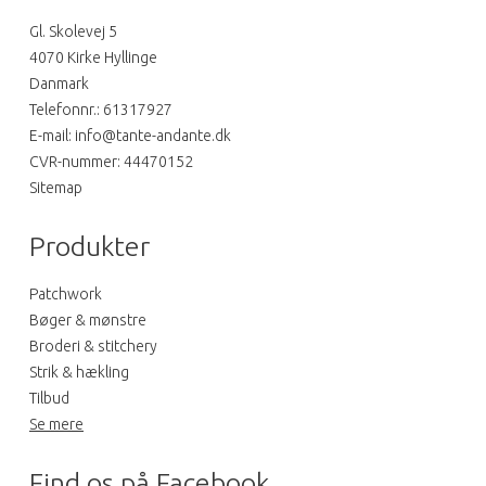
Gl. Skolevej 5
4070 Kirke Hyllinge
Danmark
Telefonnr.
:
61317927
E-mail
:
info@tante-andante.dk
CVR-nummer
:
44470152
Sitemap
Produkter
Patchwork
Bøger & mønstre
Broderi & stitchery
Strik & hækling
Tilbud
Se mere
Find os på Facebook