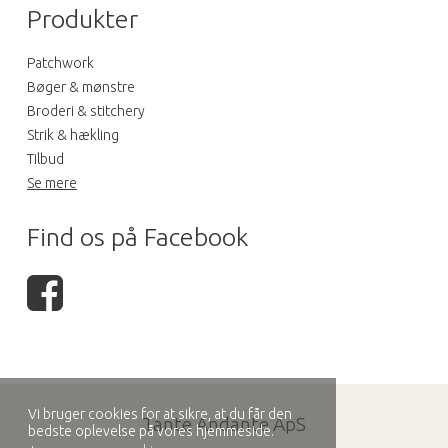
Produkter
Patchwork
Bøger & mønstre
Broderi & stitchery
Strik & hækling
Tilbud
Se mere
Find os på Facebook
Vi bruger cookies for at sikre, at du får den
Tante Andante ApS
bedste oplevelse på vores hjemmeside.