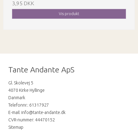
3,95 DKK
Vis produkt
Tante Andante ApS
Gl. Skolevej 5
4070 Kirke Hyllinge
Danmark
Telefonnr.
:
61317927
E-mail
:
info@tante-andante.dk
CVR-nummer
:
44470152
Sitemap