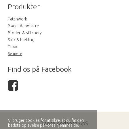
Produkter
Patchwork
Bøger & mønstre
Broderi & stitchery
Strik & hækling
Tilbud
Se mere
Find os på Facebook
Vi bruger cookies for at sikre, at du får den
Tante Andante ApS
bedste oplevelse på vores hjemmeside.