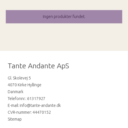
Ingen produkter fundet.
Tante Andante ApS
Gl. Skolevej 5
4070 Kirke Hyllinge
Danmark
Telefonnr.
:
61317927
E-mail
:
info@tante-andante.dk
CVR-nummer
:
44470152
Sitemap