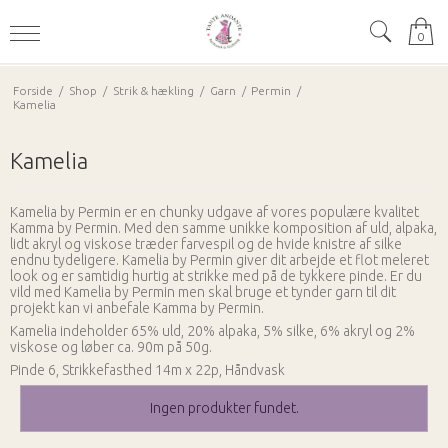
0
Forside
/
Shop
/
Strik & hækling
/
Garn
/
Permin
/
Kamelia
Kamelia
Kamelia by Permin er en chunky udgave af vores populære kvalitet
Kamma by Permin. Med den samme unikke komposition af uld, alpaka,
lidt akryl og viskose træder farvespil og de hvide knistre af silke
endnu tydeligere. Kamelia by Permin giver dit arbejde et flot meleret
look og er samtidig hurtig at strikke med på de tykkere pinde. Er du
vild med Kamelia by Permin men skal bruge et tynder garn til dit
projekt kan vi anbefale Kamma by Permin.
Kamelia indeholder 65% uld, 20% alpaka, 5% silke, 6% akryl og 2%
viskose og løber ca. 90m på 50g.
Pinde 6, Strikkefasthed 14m x 22p, Håndvask
Ingen produkter fundet.