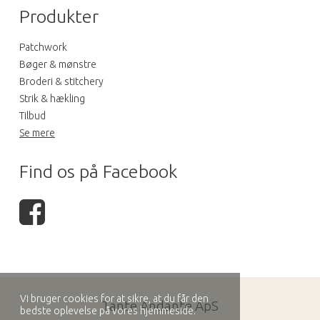
Produkter
Patchwork
Bøger & mønstre
Broderi & stitchery
Strik & hækling
Tilbud
Se mere
Find os på Facebook
Vi bruger cookies for at sikre, at du får den
Tante Andante ApS
bedste oplevelse på vores hjemmeside.