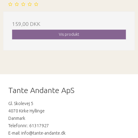
159,00 DKK
Vis produkt
Tante Andante ApS
Gl. Skolevej 5
4070 Kirke Hyllinge
Danmark
Telefonnr.
:
61317927
E-mail
:
info@tante-andante.dk