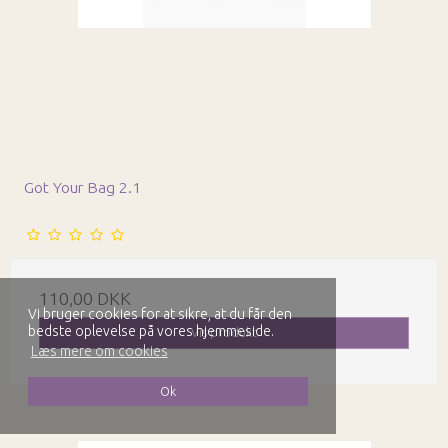
Got Your Bag 2.1
110,00 DKK
Vi bruger cookies for at sikre, at du får den
bedste oplevelse på vores hjemmeside.
Vis produkt
Læs mere om cookies
Ok