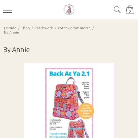
0
Forside
/
Shop
/
Patchwork
/
Patchworkmønstre
/
By Annie
By Annie