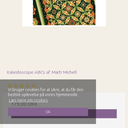
Kaleidoscope ABCs af Marti Michell
Vi bruger cookies for at sikre, at du får den
bedste oplevelse på vores hjemmeside.
Læs mere om cookies
179,00 DKK
Ok
Vis produkt