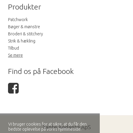
Produkter
Patchwork
Bøger & mønstre
Broderi & stitchery
Strik & hækling
Tilbud
Se mere
Find os på Facebook
Vi bruger cookies for at sikre, at du får den
Tante Andante ApS
bedste oplevelse på vores hjemmeside.