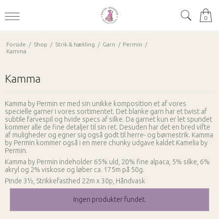
0
Forside
/
Shop
/
Strik & hækling
/
Garn
/
Permin
/
Kamma
Kamma
Kamma by Permin er med sin unikke komposition et af vores
specielle garner i vores sortimentet. Det blanke garn har et twist af
subtile farvespil og hvide specs af silke. Da garnet kun er let spundet
kommer alle de fine detaljer til sin ret. Desuden har det en bred vifte
af muligheder og egner sig også godt til herre- og børnestrik. Kamma
by Permin kommer også i en mere chunky udgave kaldet Kamelia by
Permin.
Kamma by Permin indeholder 65% uld, 20% fine alpaca, 5% silke, 6%
akryl og 2% viskose og løber ca. 175m på 50g.
Pinde 3½, Strikkefasthed 22m x 30p, Håndvask
Ingen produkter fundet.