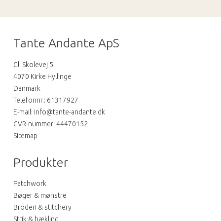
Tante Andante ApS
Gl. Skolevej 5
4070 Kirke Hyllinge
Danmark
Telefonnr.
:
61317927
E-mail
:
info@tante-andante.dk
CVR-nummer
:
44470152
Sitemap
Produkter
Patchwork
Bøger & mønstre
Broderi & stitchery
Strik & hækling